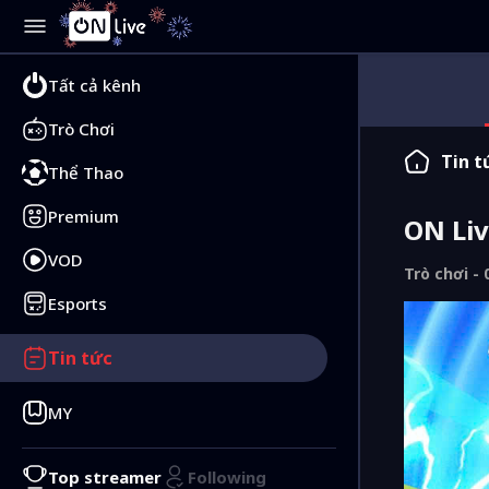
Tất cả kênh
Trò Chơi
Tin t
Thể Thao
Premium
ON Liv
VOD
Trò chơi -
Esports
Tin tức
MY
Top streamer
Following