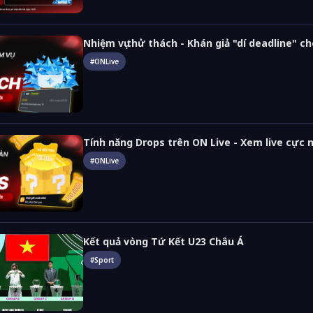
Nhiệm vụ thử thách - Khán giả "dí deadline" c
#
ONLive
Tính năng Drops trên ON Live - Xem live cực 
#
ONLive
Kết quả vòng Tứ Kết U23 Châu Á
#
Sport