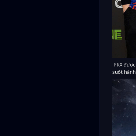
PRX được b
suốt hành 