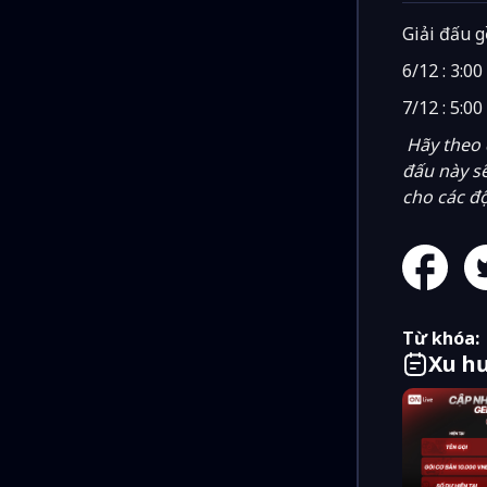
Giải đấu g
6/12 : 3:0
7/12 : 5:0
Hãy theo 
đấu này sẽ
cho các độ
Từ khóa:
Xu h