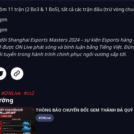
ồm 11 trận (2 Bo3 & 1 Bo5), tất cả các trận đấu (trừ vòng chu
0 pm
0 pm
dõi
Shanghai Esports Masters 2024
– sự kiện Esports hàng 
 được ON Live phát sóng và bình luận bằng Tiếng Việt. Đừng
i tuyển trong hành trình chinh phục ngôi vương sắp tới.
#
ONLive
#
cs2
ướng
THÔNG BÁO CHUYỂN ĐỔI GEM THÀNH ĐÁ QUÝ T
#
ONLive