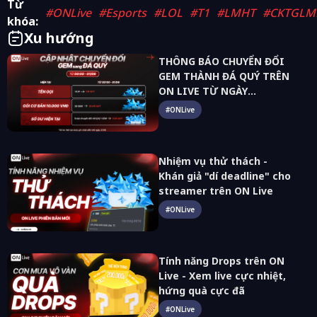
Từ
#
ONLive
#
Esports
#
LOL
#
T1
#
LMHT
#
CKTGLM
khóa:
Xu hướng
THÔNG BÁO CHUYỂN ĐỔI
GEM THÀNH ĐÁ QUÝ TRÊN
ON LIVE TỪ NGÀY
01/06/2026
#
ONLive
Nhiệm vụ thử thách -
Khán giả "dí deadline" cho
streamer trên ON Live
#
ONLive
Tính năng Drops trên ON
Live - Xem live cực nhiệt,
hứng quà cực đã
#
ONLive