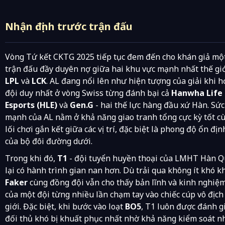
Nhận định trước trận đấu
Vòng Tứ kết CKTG 2025 tiếp tục đem đến cho khán giả mộ
trận đấu đầy duyên nợ giữa hai khu vực mạnh nhất thế giớ
LPL
và
LCK
. AL đang nổi lên như hiện tượng của giải khi họ 
đội duy nhất ở vòng Swiss từng đánh bại cả
Hanwha Life
Esports (HLE)
và
Gen.G
- hai thế lực hàng đầu xứ Hàn. Sức
mạnh của AL nằm ở khả năng giao tranh tổng cực kỳ tốt c
lối chơi gắn kết giữa các vị trí, đặc biệt là phong độ ổn địn
của bộ đôi đường dưới.
Trong khi đó,
T1
- đội tuyển huyền thoại của LMHT Hàn 
lại có hành trình gian nan hơn. Dù trải qua không ít khó k
Faker
cùng đồng đội vẫn cho thấy bản lĩnh và kinh nghiệ
của một đội từng nhiều lần chạm tay vào chiếc cúp vô địch
giới. Đặc biệt, khi bước vào loạt
BO5
, T1 luôn được đánh gi
đối thủ khó bị khuất phục nhất nhờ khả năng kiểm soát n