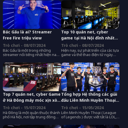
qua cái tên Vyvan Le. Cô nàng sở
với công nghệ interactive
hữu nhan sắc lai Việt - Trung,
livestream đặc trưng trên nền
cùng thân hình đồng hồ cát nóng
tảng livestream ON Live (app +
bỏng. Vyvan Le nhanh chóng thu
web), cùng nhiều chương trình
hút sự chú ý của đông đảo người
quà tặng thú vị cho khán giả theo
xem ngay từ khi bắt đầu sự
dõi
nghiệp streamer.
Bác Gấu là ai? Streamer
Top 10 quán net, cyber
Free Fire triệu view
game tại Hà Nội đỉnh nhất
dành cho game thủ
Trò chơi - 08/07/2024
Trò chơi - 08/07/2024
Bác Gấu là một trong những
Hiện nay, sự phát triển của các tựa
streamer nổi tiếng nhất hiện nay
game và thể thao điện tử ngày
trong cộng đồng yêu thích tựa
càng lớn do đó các phòng net
game Free Fire. Kênh của anh thu
không chỉ được trang bị hệ thống
hút lượng người xem đáng kể và
máy tính chơi game cao cấp mà
nằm trong top các kênh về game
còn được thiết kế không gian để
có lượt xem cao nhất. Phong cách
mang lại sự thoải mái tối đa cho
hài hước, duyên dáng của Bác
người chơi. Hãy cùng khám phá
Gấu không chỉ mang lại giải trí mà
những quán net - cyber game tại
còn mà còn chia sẻ những kiến
Hà Nội đỉnh nhất dành cho các
thức chuyên sâu về game thu hút
game thủ nhé.
Top 7 quán net, cyber Game
Tổng hợp Hệ thống các giải
đông đảo fan hâm mộ.
ở Hà Đông máy móc xịn xò
đấu Liên Minh Huyền Thoại
nhất
HOT nhất Thế Giới
Trò chơi - 15/07/2024
Trò chơi - 15/05/2024
Hà Đông là một quận thuộc thành
Liên Minh Huyền Thoại ( League
phố Hà Nội, nơi tập trung đông
of Legends ) được viết tắt là LOL,
đảo sinh viên, giới trẻ. Do đó, nhu
một trò chơi thể loại đấu trường
cầu giải trí, đặc biệt là chơi game
trận chiến trực tuyến nhiều người