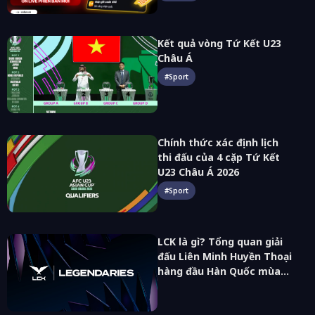
Kết quả vòng Tứ Kết U23
Châu Á
#
Sport
Chính thức xác định lịch
thi đấu của 4 cặp Tứ Kết
U23 Châu Á 2026
#
Sport
LCK là gì? Tổng quan giải
đấu Liên Minh Huyền Thoại
hàng đầu Hàn Quốc mùa
giải 2026