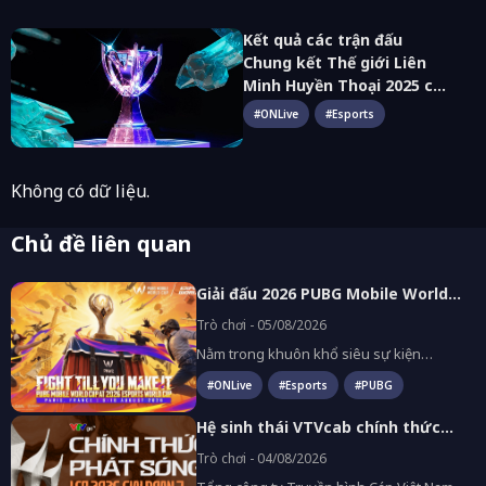
Kết quả các trận đấu
Chung kết Thế giới Liên
Minh Huyền Thoại 2025 cập
nhật đầy đủ nhất
#
ONLive
#
Esports
Không có dữ liệu.
Chủ đề liên quan
Giải đấu 2026 PUBG Mobile World
Cup khởi tranh từ ngày 06.08 với
Trò chơi - 05/08/2026
hơn 3 triệu USD tiền thưởng
Nằm trong khuôn khổ siêu sự kiện
Esports World Cup 2026 (EWC 2026), giải
đấu 2026 PUBG Mobile World Cup (2026
#
ONLive
#
Esports
#
PUBG
PMWC) sẽ chính thức diễn ra từ ngày
06.08 đến ngày 16.08.2026 tại Paris, Pháp.
Hệ sinh thái VTVcab chính thức
Quy tụ 32 đội tuyển thể thao điện tử hàng
phát sóng trọn vẹn giải đấu LCP
đầu thế giới cạnh tranh tổng quỹ tiền
Trò chơi - 04/08/2026
thưởng lên tới 3,025 triệu USD (gần 80 tỷ
2026 Split 3
VNĐ), sự kiện hứa hẹn trở thành điểm